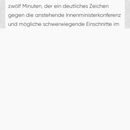
zwölf Minuten, der ein deutliches Zeichen
gegen die anstehende Innenministerkonferenz
und mögliche schwerwiegende Einschnitte im
Fanleben und bei Stadionbesuchen setzen
sollte. Mit dem dann einsetzenden Support
von der Südtribüne und der ebenfalls
lautstarken Unterstützung von uns Borosen von
der Nordtribüne wachte der BVB auf und kam
besser ins Spiel. Spielerisch wurde man jedoch
nicht wirklich gefährlich. In der 31. Minute
schubste Undav den aufgerückten
Schlotterbeck bei einer Flanke im Sechzehner
– Elfmeter für Dortmund! Emre Can
verwandelte als Kapitän sicher zur Führung.