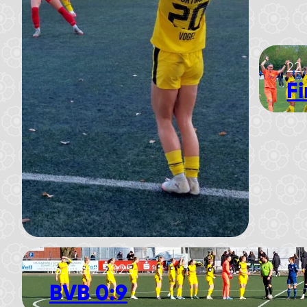
22.
F
16. März 2025
BVB 0:9