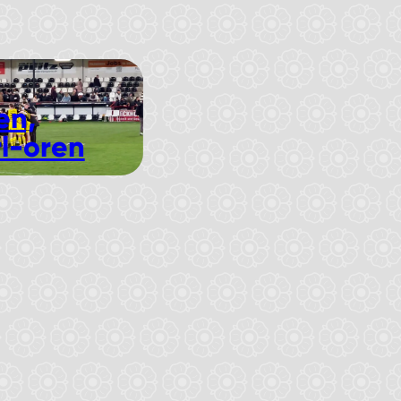
en,
rl-oren